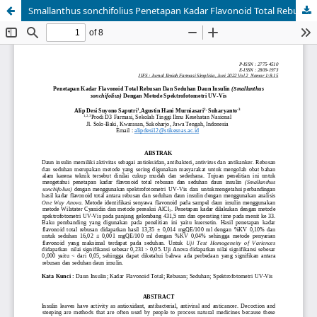
Smallanthus sonchifolius Penetapan Kadar Flavonoid Total Rebusan Dan Seduhan Daun Insulin (Smallanthus sonchifolius) Dengan Metode Spektrofotometri UV-Vis