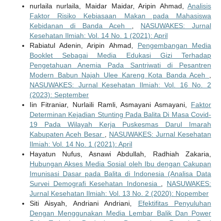
nurlaila nurlaila, Maidar Maidar, Aripin Ahmad,
Analisis
Faktor Risiko Kebiasaan Makan pada Mahasiswa
Kebidanan di Banda Aceh
,
NASUWAKES: Jurnal
Kesehatan Ilmiah: Vol. 14 No. 1 (2021): April
Rabiatul Adenin, Aripin Ahmad,
Pengembangan Media
Booklet Sebagai Media Edukasi Gizi Terhadap
Pengetahuan Anemia Pada Santriwati di Pesantren
Modern Babun Najah Ulee Kareng Kota Banda Aceh
,
NASUWAKES: Jurnal Kesehatan Ilmiah: Vol. 16 No. 2
(2023): September
Iin Fitraniar, Nurlaili Ramli, Asmayani Asmayani,
Faktor
Determinan Kejadian Stunting Pada Balita Di Masa Covid-
19 Pada Wilayah Kerja Puskesmas Darul Imarah
Kabupaten Aceh Besar
,
NASUWAKES: Jurnal Kesehatan
Ilmiah: Vol. 14 No. 1 (2021): April
Hayatun Nufus, Asnawi Abdullah, Radhiah Zakaria,
Hubungan Akses Media Sosial oleh Ibu dengan Cakupan
Imunisasi Dasar pada Balita di Indonesia (Analisa Data
Survei Demografi Kesehatan Indonesia
,
NASUWAKES:
Jurnal Kesehatan Ilmiah: Vol. 13 No. 2 (2020): Nopember
Siti Aisyah, Andriani Andriani,
Efektifitas Penyuluhan
Dengan Menggunakan Media Lembar Balik Dan Power