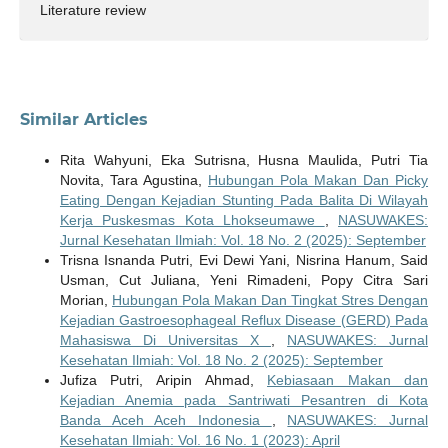
Literature review
Similar Articles
Rita Wahyuni, Eka Sutrisna, Husna Maulida, Putri Tia
Novita, Tara Agustina,
Hubungan Pola Makan Dan Picky
Eating Dengan Kejadian Stunting Pada Balita Di Wilayah
Kerja Puskesmas Kota Lhokseumawe
,
NASUWAKES:
Jurnal Kesehatan Ilmiah: Vol. 18 No. 2 (2025): September
Trisna Isnanda Putri, Evi Dewi Yani, Nisrina Hanum, Said
Usman, Cut Juliana, Yeni Rimadeni, Popy Citra Sari
Morian,
Hubungan Pola Makan Dan Tingkat Stres Dengan
Kejadian Gastroesophageal Reflux Disease (GERD) Pada
Mahasiswa Di Universitas X
,
NASUWAKES: Jurnal
Kesehatan Ilmiah: Vol. 18 No. 2 (2025): September
Jufiza Putri, Aripin Ahmad,
Kebiasaan Makan dan
Kejadian Anemia pada Santriwati Pesantren di Kota
Banda Aceh Aceh Indonesia
,
NASUWAKES: Jurnal
Kesehatan Ilmiah: Vol. 16 No. 1 (2023): April