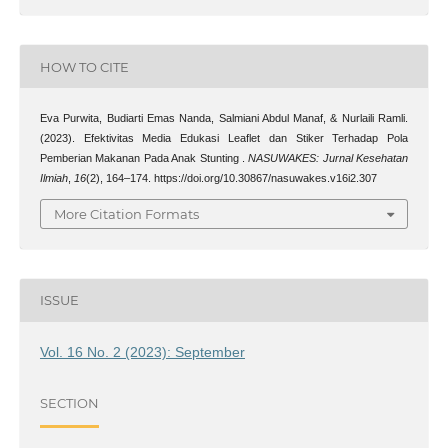
HOW TO CITE
Eva Purwita, Budiarti Emas Nanda, Salmiani Abdul Manaf, & Nurlaili Ramli.
(2023). Efektivitas Media Edukasi Leaflet dan Stiker Terhadap Pola
Pemberian Makanan Pada Anak Stunting .
NASUWAKES: Jurnal Kesehatan
Ilmiah
,
16
(2), 164–174. https://doi.org/10.30867/nasuwakes.v16i2.307
More Citation Formats
ISSUE
Vol. 16 No. 2 (2023): September
SECTION