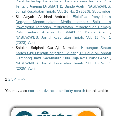
Point Terhadap Peningkatan Pengetahuan Remaja Putri
Tentang Anemia Di SMAN 11 Banda Aceh
,
NASUWAKES:
Jurnal Kesehatan Ilmiah: Vol. 16 No. 2 (2023): September
Siti Aisyah, Andriani Andriani,
Efektifitas Penyuluhan
Dengan Menggunakan Media Lembar Balik dan
Powerpoint Terhadap Peningkatan Pengetahuan Remaja
Putri Tentang Anemia Di SMAN 11 Banda Aceh
,
NASUWAKES: Jurnal Kesehatan Ilmiah: Vol. 16 No. 1
(2023): April
Salpiani Salpiani, Cut Aja Nuraskin,
Hubungan Status
Karies Gigi Dengan Kejadian Stunting Di Paud Al-Jannati
Gampong Jawa Kecamatan Kuta Raja Kota Banda Aceh
,
NASUWAKES: Jurnal Kesehatan Ilmiah: Vol. 18 No. 1
(2025): April
1
2
3
4
>
>>
You may also
start an advanced similarity search
for this article.