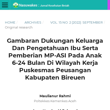
HOME
/
ARCHIVES
/
VOL. 15 NO. 2 (2022): SEPTEMBER
/
Original research
Gambaran Dukungan Keluarga
Dan Pengetahuan Ibu Serta
Pemberian MP-ASI Pada Anak
6-24 Bulan Di Wilayah Kerja
Puskesmas Peusangan
Kabupaten Bireuen
Maulianur Rahmi
Poltekkes Kemenkes Aceh