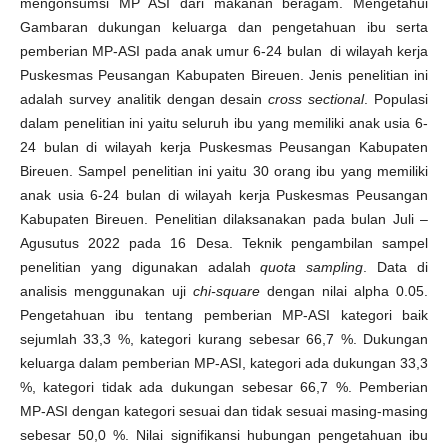
mengonsumsi MP ASI dari makanan beragam. Mengetahui
Gambaran dukungan keluarga dan pengetahuan ibu serta
pemberian MP-ASI pada anak umur 6-24 bulan di wilayah kerja
Puskesmas Peusangan Kabupaten Bireuen. Jenis penelitian ini
adalah survey analitik dengan desain
cross sectional
. Populasi
dalam penelitian ini yaitu seluruh ibu yang memiliki anak usia 6-
24 bulan di wilayah kerja Puskesmas Peusangan Kabupaten
Bireuen. Sampel penelitian ini yaitu 30 orang ibu yang memiliki
anak usia 6-24 bulan di wilayah kerja Puskesmas Peusangan
Kabupaten Bireuen. Penelitian dilaksanakan pada bulan Juli –
Agusutus 2022 pada 16 Desa. Teknik pengambilan sampel
penelitian yang digunakan adalah
quota sa
mpling
. Data di
analisis menggunakan uji
chi-square
dengan nilai alpha 0.05.
Pengetahuan ibu tentang pemberian MP-ASI kategori baik
sejumlah 33,3 %, kategori kurang sebesar 66,7 %. Dukungan
keluarga dalam pemberian MP-ASI, kategori ada dukungan 33,3
%, kategori tidak ada dukungan sebesar 66,7 %. Pemberian
MP-ASI dengan kategori sesuai dan tidak sesuai masing-masing
sebesar 50,0 %. Nilai signifikansi hubungan pengetahuan ibu