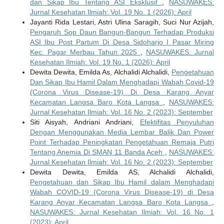
dan Sikap Ibu Tentang ASI Eksklusif
,
NASUWAKES:
Jurnal Kesehatan Ilmiah: Vol. 19 No. 1 (2026): April
Jayanti Rida Lestari, Astri Ulina Saragih, Suci Nur Azijah,
Pengaruh Sop Daun Bangun-Bangun Terhadap Produksi
ASI Ibu Post Partum Di Desa Sidoharjo I Pasar Miring
Kec. Pagar Merbau Tahun 2025
,
NASUWAKES: Jurnal
Kesehatan Ilmiah: Vol. 19 No. 1 (2026): April
Dewita Dewita, Emilda As, Alchalidi Alchalidi,
Pengetahuan
Dan Sikap Ibu Hamil Dalam Menghadapi Wabah Covid-19
(Corona Virus Disease-19) Di Desa Karang Anyar
Kecamatan Langsa Baro Kota Langsa
,
NASUWAKES:
Jurnal Kesehatan Ilmiah: Vol. 16 No. 2 (2023): September
Siti Aisyah, Andriani Andriani,
Efektifitas Penyuluhan
Dengan Menggunakan Media Lembar Balik Dan Power
Point Terhadap Peningkatan Pengetahuan Remaja Putri
Tentang Anemia Di SMAN 11 Banda Aceh
,
NASUWAKES:
Jurnal Kesehatan Ilmiah: Vol. 16 No. 2 (2023): September
Dewita Dewita, Emilda AS, Alchalidi Alchalidi,
Pengetahuan dan Sikap Ibu Hamil dalam Menghadapi
Wabah COVID-19 (Corona Virus Disease-19) di Desa
Karang Anyar Kecamatan Langsa Baro Kota Langsa
,
NASUWAKES: Jurnal Kesehatan Ilmiah: Vol. 16 No. 1
(2023): April