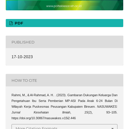
PDF
PUBLISHED
17-10-2023
HOW TO CITE
Rahmi, M., & Al-Rahmad, A. H. . (2023). Gambaran Dukungan Keluarga Dan
Pengetahuan Ibu Serta Pemberian MP-ASI Pada Anak 6-24 Bulan Di
Wilayah Kerja Puskesmas Peusangan Kabupaten Bireuen.
NASUWAKES:
Jurnal Kesehatan Ilmiah
,
15
(2), 93–105.
https://doi.org/10.30867/nasuwakes.v15i2.446
More Citation Formats