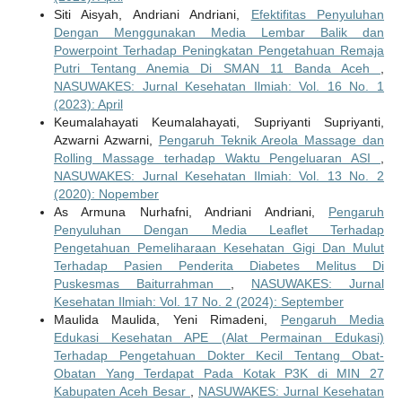
Siti Aisyah, Andriani Andriani,
Efektifitas Penyuluhan
Dengan Menggunakan Media Lembar Balik dan
Powerpoint Terhadap Peningkatan Pengetahuan Remaja
Putri Tentang Anemia Di SMAN 11 Banda Aceh
,
NASUWAKES: Jurnal Kesehatan Ilmiah: Vol. 16 No. 1
(2023): April
Keumalahayati Keumalahayati, Supriyanti Supriyanti,
Azwarni Azwarni,
Pengaruh Teknik Areola Massage dan
Rolling Massage terhadap Waktu Pengeluaran ASI
,
NASUWAKES: Jurnal Kesehatan Ilmiah: Vol. 13 No. 2
(2020): Nopember
As Armuna Nurhafni, Andriani Andriani,
Pengaruh
Penyuluhan Dengan Media Leaflet Terhadap
Pengetahuan Pemeliharaan Kesehatan Gigi Dan Mulut
Terhadap Pasien Penderita Diabetes Melitus Di
Puskesmas Baiturrahman
,
NASUWAKES: Jurnal
Kesehatan Ilmiah: Vol. 17 No. 2 (2024): September
Maulida Maulida, Yeni Rimadeni,
Pengaruh Media
Edukasi Kesehatan APE (Alat Permainan Edukasi)
Terhadap Pengetahuan Dokter Kecil Tentang Obat-
Obatan Yang Terdapat Pada Kotak P3K di MIN 27
Kabupaten Aceh Besar
,
NASUWAKES: Jurnal Kesehatan