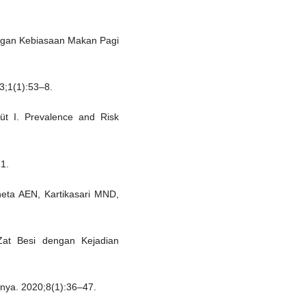
ngan Kebiasaan Makan Pagi
3;1(1):53–8.
üt I. Prevalence and Risk
81.
neta AEN, Kartikasari MND,
at Besi dengan Kejadian
nya. 2020;8(1):36–47.