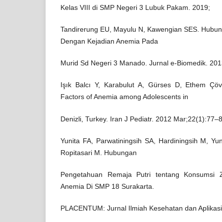
Kelas VIII di SMP Negeri 3 Lubuk Pakam. 2019;
Tandirerung EU, Mayulu N, Kawengian SES. Hubu
Dengan Kejadian Anemia Pada
Murid Sd Negeri 3 Manado. Jurnal e-Biomedik. 201
Işık Balcı Y, Karabulut A, Gürses D, Ethem Çöv
Factors of Anemia among Adolescents in
Denizli, Turkey. Iran J Pediatr. 2012 Mar;22(1):77–
Yunita FA, Parwatiningsih SA, Hardiningsih M, Yu
Ropitasari M. Hubungan
Pengetahuan Remaja Putri tentang Konsumsi Z
Anemia Di SMP 18 Surakarta.
PLACENTUM: Jurnal Ilmiah Kesehatan dan Aplikasi