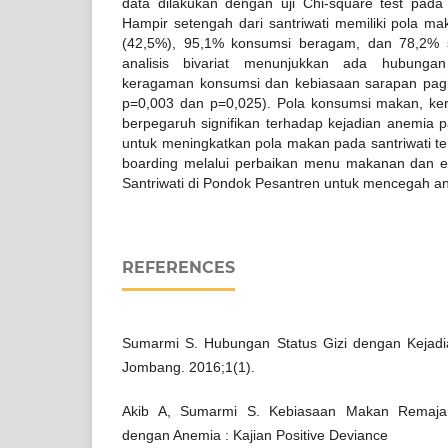
data dilakukan dengan uji Chi-square test pada
Hampir setengah dari santriwati memiliki pola m
(42,5%), 95,1% konsumsi beragam, dan 78,2% s
analisis bivariat menunjukkan ada hubungan
keragaman konsumsi dan kebiasaan sarapan pag
p=0,003 dan p=0,025). Pola konsumsi makan, k
berpegaruh signifikan terhadap kejadian anemia p
untuk meningkatkan pola makan pada santriwati te
boarding melalui perbaikan menu makanan dan e
Santriwati di Pondok Pesantren untuk mencegah a
REFERENCES
Sumarmi S. Hubungan Status Gizi dengan Kejad
Jombang. 2016;1(1).
Akib A, Sumarmi S. Kebiasaan Makan Remaja
dengan Anemia : Kajian Positive Deviance