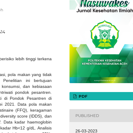
eh
414
isiko lebih tinggi terkena
uasi, pola makan yang tidak
Penelitian ini bertujuan
 konsumsi, dan kebiasaan
triwati pondok pesantren.
PDF
ti di Pondok Pesantren di
ei 2021. Data pola makan
stinaire (FFQ), keragaman
PUBLISHED
iversity score (IDDS), dan
l
. Data kadar haemoglobin
 kadar Hb<12 g/dL. Analisis
26-03-2023