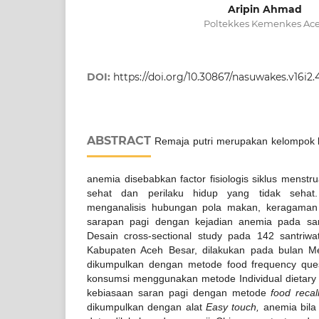
Aripin Ahmad
Poltekkes Kemenkes Ac
DOI:
https://doi.org/10.30867/nasuwakes.v16i2.
ABSTRACT
Remaja putri merupakan kelompok ber
anemia disebabkan factor fisiologis siklus menstr
sehat dan perilaku hidup yang tidak sehat. 
menganalisis hubungan pola makan, keragaman
sarapan pagi dengan kejadian anemia pada san
Desain cross-sectional study pada 142 santriwa
Kabupaten Aceh Besar, dilakukan pada bulan M
dikumpulkan dengan metode food frequency que
konsumsi menggunakan metode Individual dietary d
kebiasaan saran pagi dengan metode
food recal
dikumpulkan dengan alat
Easy touch,
anemia bila