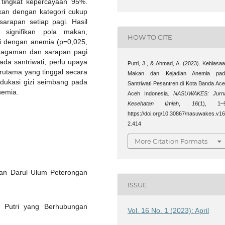
 tingkat kepercayaan 95%.
akan dengan kategori cukup
arapan setiap pagi. Hasil
 signifikan pola makan,
HOW TO CITE
i dengan anemia (p=0,025,
eragaman dan sarapan pagi
ada santriwati, perlu upaya
Putri, J., & Ahmad, A. (2023). Kebiasa
rutama yang tinggal secara
Makan dan Kejadian Anemia pad
dukasi gizi seimbang pada
Santriwati Pesantren di Kota Banda Ac
nemia.
Aceh Indonesia.
NASUWAKES: Jurna
Kesehatan Ilmiah
,
16
(1), 1–9
https://doi.org/10.30867/nasuwakes.v16
2.414
More Citation Formats
ian Darul Ulum Peterongan
ISSUE
 Putri yang Berhubungan
Vol. 16 No. 1 (2023): April