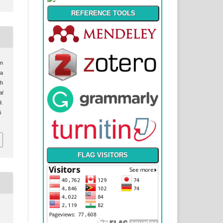
REFERENCE TOOLS
an
a
eh
l
.
i
FLAG VISITORS