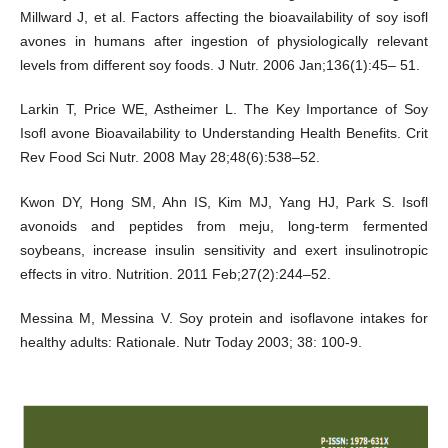
Millward J, et al. Factors affecting the bioavailability of soy isofl
avones in humans after ingestion of physiologically relevant
levels from different soy foods. J Nutr. 2006 Jan;136(1):45– 51.
Larkin T, Price WE, Astheimer L. The Key Importance of Soy
Isofl avone Bioavailability to Understanding Health Benefits. Crit
Rev Food Sci Nutr. 2008 May 28;48(6):538–52.
Kwon DY, Hong SM, Ahn IS, Kim MJ, Yang HJ, Park S. Isofl
avonoids and peptides from meju, long-term fermented
soybeans, increase insulin sensitivity and exert insulinotropic
effects in vitro. Nutrition. 2011 Feb;27(2):244–52.
Messina M, Messina V. Soy protein and isoflavone intakes for
healthy adults: Rationale. Nutr Today 2003; 38: 100-9.