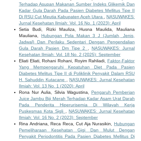
Terhadap Asupan Makanan Sumber Indeks Glikemik Dan
Kadar Gula Darah Pada Pasien Diabetes Mellitus Tipe II
Di RSU Cut Meutia Kabupaten Aceh Utara
,
NASUWAKES:
Jurnal Kesehatan Ilmiah: Vol. 16 No. 1 (2023): April
Setia Budi, Rizki Mauliza, Husna Maulida, Mauliana
Mauliana,
Hubungan Pola Makan 3 J (Jumlah, Jenis,
Jadwal) Dan Perilaku Sedentari Dengan Pengendalian
Gula Darah Pasien Dm Tipe 2
,
NASUWAKES: Jurnal
Kesehatan Ilmiah: Vol. 18 No. 2 (2025): September
Eliati Eliati, Rohani Rohani, Royim Rahliadi,
Faktor-Faktor
Yang Mempengaruhi Kepatuhan Diet Pada Pasien
Diabetes Melitus Tipe II di Poliklinik Penyakit Dalam RSU
H. Sahuddin Kutacane
,
NASUWAKES: Jurnal Kesehatan
Ilmiah: Vol. 13 No. 1 (2020): April
Rona Nur Aulia, Silvia Wagustina,
Pengaruh Pemberian
Juice Jambu Biji Merah Terhadap Kadar Asam Urat Darah
Pada Penderita Hiperurisemia Di Wilayah Kerja
Puskesmas Kota Sigli
,
NASUWAKES: Jurnal Kesehatan
Ilmiah: Vol. 16 No. 2 (2023): September
Rina Andriana, Reca Reca, Cut Aja Nurasikin,
Hubungan
Pemeliharaan Kesehatan Gigi Dan Mulut Dengan
Penyakit Periodontitis Pada Pasien Diabetes Mellitus Di