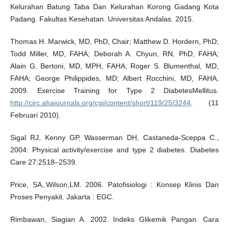
Kelurahan Batung Taba Dan Kelurahan Korong Gadang Kota
Padang. Fakultas Kesehatan. Universitas Andalas. 2015.
Thomas H. Marwick, MD, PhD, Chair; Matthew D. Hordern, PhD;
Todd Miller, MD, FAHA; Deborah A. Chyun, RN, PhD, FAHA;
Alain G. Bertoni, MD, MPH, FAHA; Roger S. Blumenthal, MD,
FAHA; George Philippides, MD; Albert Rocchini, MD, FAHA,
2009. Exercise Training for Type 2 DiabetesMellitus.
http://circ.ahajournals.org/cgi/content/short/119/25/3244
. (11
Februari 2010).
Sigal RJ, Kenny GP, Wasserman DH, Castaneda-Sceppa C.,
2004: Physical activity/exercise and type 2 diabetes. Diabetes
Care 27:2518–2539.
Price, SA,.Wilson,LM. 2006. Patofisiologi : Konsep Klinis Dan
Proses Penyakit. Jakarta : EGC.
Rimbawan, Siagian A. 2002. Indeks Glikemik Pangan. Cara