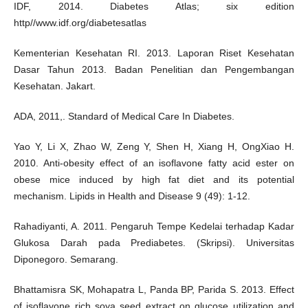
IDF, 2014. Diabetes Atlas; six edition
http//www.idf.org/diabetesatlas
Kementerian Kesehatan RI. 2013. Laporan Riset Kesehatan
Dasar Tahun 2013. Badan Penelitian dan Pengembangan
Kesehatan. Jakart.
ADA, 2011,. Standard of Medical Care In Diabetes.
Yao Y, Li X, Zhao W, Zeng Y, Shen H, Xiang H, OngXiao H.
2010. Anti-obesity effect of an isoflavone fatty acid ester on
obese mice induced by high fat diet and its potential
mechanism. Lipids in Health and Disease 9 (49): 1-12.
Rahadiyanti, A. 2011. Pengaruh Tempe Kedelai terhadap Kadar
Glukosa Darah pada Prediabetes. (Skripsi). Universitas
Diponegoro. Semarang.
Bhattamisra SK, Mohapatra L, Panda BP, Parida S. 2013. Effect
of isoflavone rich soya seed extract on glucose utilization and