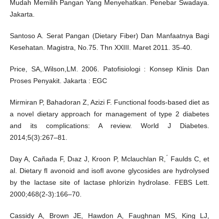
Mudah Memilih Pangan Yang Menyehatkan. Penebar Swadaya.
Jakarta.
Santoso A. Serat Pangan (Dietary Fiber) Dan Manfaatnya Bagi
Kesehatan. Magistra, No.75. Thn XXIII. Maret 2011. 35-40.
Price, SA,.Wilson,LM. 2006. Patofisiologi : Konsep Klinis Dan
Proses Penyakit. Jakarta : EGC
Mirmiran P, Bahadoran Z, Azizi F. Functional foods-based diet as
a novel dietary approach for management of type 2 diabetes
and its complications: A review. World J Diabetes.
2014;5(3):267–81.
Day A, Cañada F, Dıaz J, Kroon P, Mclauchlan R, ́ Faulds C, et
al. Dietary fl avonoid and isofl avone glycosides are hydrolysed
by the lactase site of lactase phlorizin hydrolase. FEBS Lett.
2000;468(2-3):166–70.
Cassidy A, Brown JE, Hawdon A, Faughnan MS, King LJ,