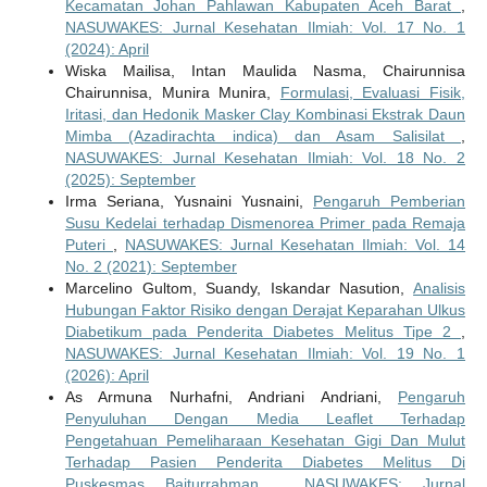
Kecamatan Johan Pahlawan Kabupaten Aceh Barat
,
NASUWAKES: Jurnal Kesehatan Ilmiah: Vol. 17 No. 1
(2024): April
Wiska Mailisa, Intan Maulida Nasma, Chairunnisa
Chairunnisa, Munira Munira,
Formulasi, Evaluasi Fisik,
Iritasi, dan Hedonik Masker Clay Kombinasi Ekstrak Daun
Mimba (Azadirachta indica) dan Asam Salisilat
,
NASUWAKES: Jurnal Kesehatan Ilmiah: Vol. 18 No. 2
(2025): September
Irma Seriana, Yusnaini Yusnaini,
Pengaruh Pemberian
Susu Kedelai terhadap Dismenorea Primer pada Remaja
Puteri
,
NASUWAKES: Jurnal Kesehatan Ilmiah: Vol. 14
No. 2 (2021): September
Marcelino Gultom, Suandy, Iskandar Nasution,
Analisis
Hubungan Faktor Risiko dengan Derajat Keparahan Ulkus
Diabetikum pada Penderita Diabetes Melitus Tipe 2
,
NASUWAKES: Jurnal Kesehatan Ilmiah: Vol. 19 No. 1
(2026): April
As Armuna Nurhafni, Andriani Andriani,
Pengaruh
Penyuluhan Dengan Media Leaflet Terhadap
Pengetahuan Pemeliharaan Kesehatan Gigi Dan Mulut
Terhadap Pasien Penderita Diabetes Melitus Di
Puskesmas Baiturrahman
,
NASUWAKES: Jurnal