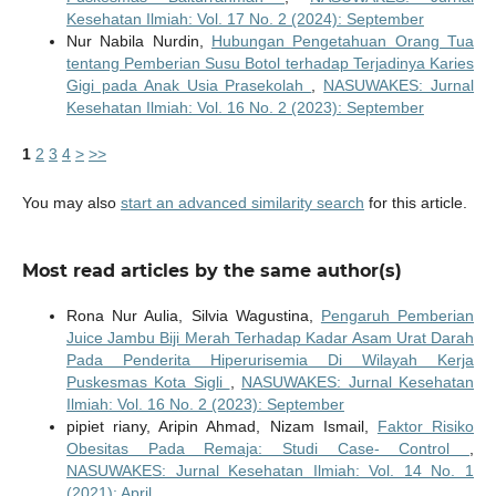
Kesehatan Ilmiah: Vol. 17 No. 2 (2024): September
Nur Nabila Nurdin,
Hubungan Pengetahuan Orang Tua
tentang Pemberian Susu Botol terhadap Terjadinya Karies
Gigi pada Anak Usia Prasekolah
,
NASUWAKES: Jurnal
Kesehatan Ilmiah: Vol. 16 No. 2 (2023): September
1
2
3
4
>
>>
You may also
start an advanced similarity search
for this article.
Most read articles by the same author(s)
Rona Nur Aulia, Silvia Wagustina,
Pengaruh Pemberian
Juice Jambu Biji Merah Terhadap Kadar Asam Urat Darah
Pada Penderita Hiperurisemia Di Wilayah Kerja
Puskesmas Kota Sigli
,
NASUWAKES: Jurnal Kesehatan
Ilmiah: Vol. 16 No. 2 (2023): September
pipiet riany, Aripin Ahmad, Nizam Ismail,
Faktor Risiko
Obesitas Pada Remaja: Studi Case- Control
,
NASUWAKES: Jurnal Kesehatan Ilmiah: Vol. 14 No. 1
(2021): April