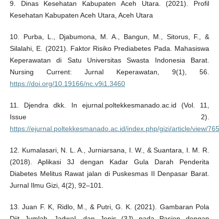
9. Dinas Kesehatan Kabupaten Aceh Utara. (2021). Profil
Kesehatan Kabupaten Aceh Utara, Aceh Utara
10. Purba, L., Djabumona, M. A., Bangun, M., Sitorus, F., &
Silalahi, E. (2021). Faktor Risiko Prediabetes Pada. Mahasiswa
Keperawatan di Satu Universitas Swasta Indonesia Barat.
Nursing Current: Jurnal Keperawatan, 9(1), 56.
https://doi.org/10.19166/nc.v9i1.3460
11. Djendra dkk. In ejurnal.poltekkesmanado.ac.id (Vol. 11,
Issue 2).
https://ejurnal.poltekkesmanado.ac.id/index.php/gizi/article/view/76
12. Kumalasari, N. L. A., Jurniarsana, I. W., & Suantara, I. M. R.
(2018). Aplikasi 3J dengan Kadar Gula Darah Penderita
Diabetes Melitus Rawat jalan di Puskesmas II Denpasar Barat.
Jurnal Ilmu Gizi, 4(2), 92–101.
13. Juan F. K, Ridlo, M., & Putri, G. K. (2021). Gambaran Pola
Diit Jumlah, Jadwal, dan Jenis (3J) pada Pasien dengan