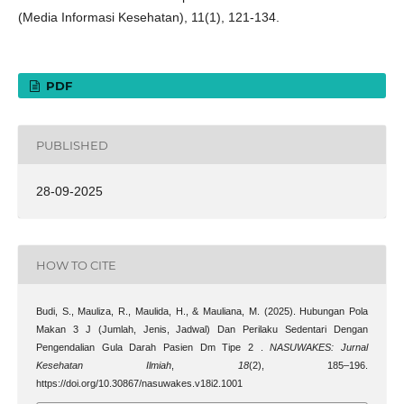
(Media Informasi Kesehatan), 11(1), 121-134.
PDF
PUBLISHED
28-09-2025
HOW TO CITE
Budi, S., Mauliza, R., Maulida, H., & Mauliana, M. (2025). Hubungan Pola
Makan 3 J (Jumlah, Jenis, Jadwal) Dan Perilaku Sedentari Dengan
Pengendalian Gula Darah Pasien Dm Tipe 2 .
NASUWAKES: Jurnal
Kesehatan Ilmiah
,
18
(2), 185–196.
https://doi.org/10.30867/nasuwakes.v18i2.1001