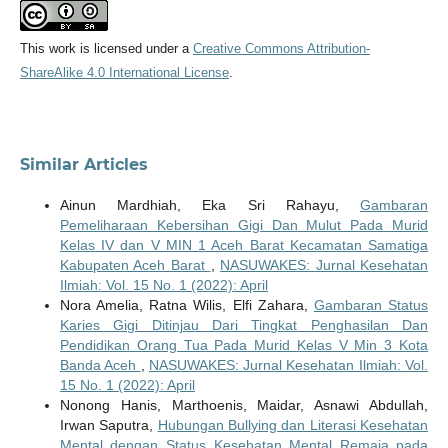
This work is licensed under a
Creative Commons Attribution-
ShareAlike 4.0 International License
.
Similar Articles
Ainun Mardhiah, Eka Sri Rahayu,
Gambaran
Pemeliharaan Kebersihan Gigi Dan Mulut Pada Murid
Kelas IV dan V MIN 1 Aceh Barat Kecamatan Samatiga
Kabupaten Aceh Barat
,
NASUWAKES: Jurnal Kesehatan
Ilmiah: Vol. 15 No. 1 (2022): April
Nora Amelia, Ratna Wilis, Elfi Zahara,
Gambaran Status
Karies Gigi Ditinjau Dari Tingkat Penghasilan Dan
Pendidikan Orang Tua Pada Murid Kelas V Min 3 Kota
Banda Aceh
,
NASUWAKES: Jurnal Kesehatan Ilmiah: Vol.
15 No. 1 (2022): April
Nonong Hanis, Marthoenis, Maidar, Asnawi Abdullah,
Irwan Saputra,
Hubungan Bullying dan Literasi Kesehatan
Mental dengan Status Kesehatan Mental Remaja pada