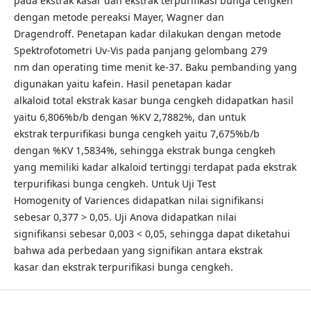
pada ekstrak kasar dan ekstrak terpurifikasi bunga cengkeh
dengan metode pereaksi Mayer, Wagner dan
Dragendroff. Penetapan kadar dilakukan dengan metode
Spektrofotometri Uv-Vis pada panjang gelombang 279
nm dan operating time menit ke-37. Baku pembanding yang
digunakan yaitu kafein. Hasil penetapan kadar
alkaloid total ekstrak kasar bunga cengkeh didapatkan hasil
yaitu 6,806%b/b dengan %KV 2,7882%, dan untuk
ekstrak terpurifikasi bunga cengkeh yaitu 7,675%b/b
dengan %KV 1,5834%, sehingga ekstrak bunga cengkeh
yang memiliki kadar alkaloid tertinggi terdapat pada ekstrak
terpurifikasi bunga cengkeh. Untuk Uji Test
Homogenity of Variences didapatkan nilai signifikansi
sebesar 0,377 > 0,05. Uji Anova didapatkan nilai
signifikansi sebesar 0,003 < 0,05, sehingga dapat diketahui
bahwa ada perbedaan yang signifikan antara ekstrak
kasar dan ekstrak terpurifikasi bunga cengkeh.