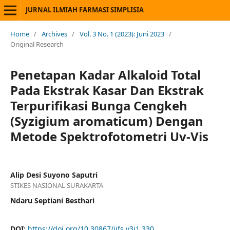
JURNAL ILMIAH FARMASI SIMPLISIA
Home
/
Archives
/
Vol. 3 No. 1 (2023): Juni 2023
/
Original Research
Penetapan Kadar Alkaloid Total
Pada Ekstrak Kasar Dan Ekstrak
Terpurifikasi Bunga Cengkeh
(Syzigium aromaticum) Dengan
Metode Spektrofotometri Uv-Vis
Alip Desi Suyono Saputri
STIKES NASIONAL SURAKARTA
Ndaru Septiani Besthari
DOI:
https://doi.org/10.30867/jifs.v3i1.330