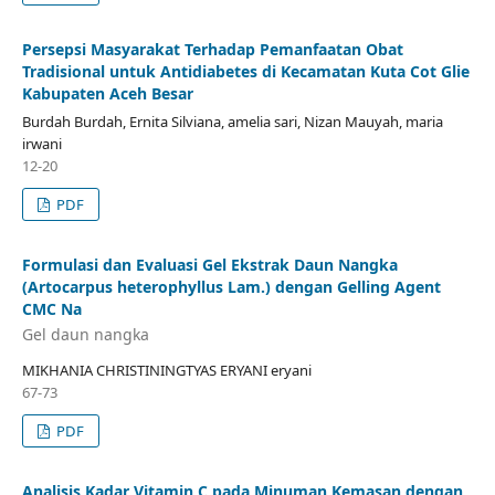
Persepsi Masyarakat Terhadap Pemanfaatan Obat
Tradisional untuk Antidiabetes di Kecamatan Kuta Cot Glie
Kabupaten Aceh Besar
Burdah Burdah, Ernita Silviana, amelia sari, Nizan Mauyah, maria
irwani
12-20
PDF
Formulasi dan Evaluasi Gel Ekstrak Daun Nangka
(Artocarpus heterophyllus Lam.) dengan Gelling Agent
CMC Na
Gel daun nangka
MIKHANIA CHRISTININGTYAS ERYANI eryani
67-73
PDF
Analisis Kadar Vitamin C pada Minuman Kemasan dengan