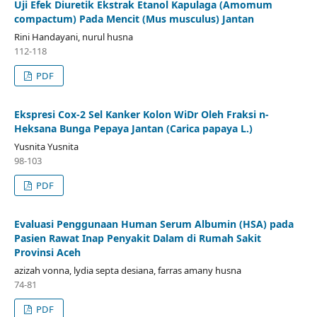
Uji Efek Diuretik Ekstrak Etanol Kapulaga (Amomum
compactum) Pada Mencit (Mus musculus) Jantan
Rini Handayani, nurul husna
112-118
PDF
Ekspresi Cox-2 Sel Kanker Kolon WiDr Oleh Fraksi n-
Heksana Bunga Pepaya Jantan (Carica papaya L.)
Yusnita Yusnita
98-103
PDF
Evaluasi Penggunaan Human Serum Albumin (HSA) pada
Pasien Rawat Inap Penyakit Dalam di Rumah Sakit
Provinsi Aceh
azizah vonna, lydia septa desiana, farras amany husna
74-81
PDF