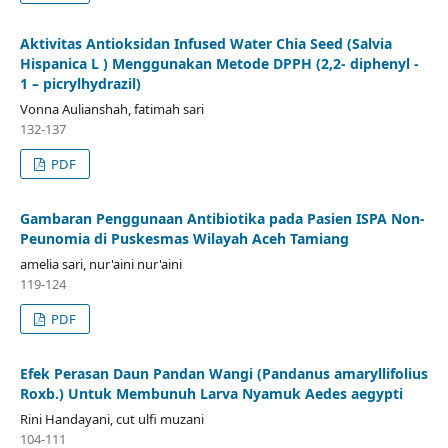
Aktivitas Antioksidan Infused Water Chia Seed (Salvia
Hispanica L ) Menggunakan Metode DPPH (2,2- diphenyl -
1 – picrylhydrazil)
Vonna Aulianshah, fatimah sari
132-137
PDF
Gambaran Penggunaan Antibiotika pada Pasien ISPA Non-
Peunomia di Puskesmas Wilayah Aceh Tamiang
amelia sari, nur'aini nur'aini
119-124
PDF
Efek Perasan Daun Pandan Wangi (Pandanus amaryllifolius
Roxb.) Untuk Membunuh Larva Nyamuk Aedes aegypti
Rini Handayani, cut ulfi muzani
104-111