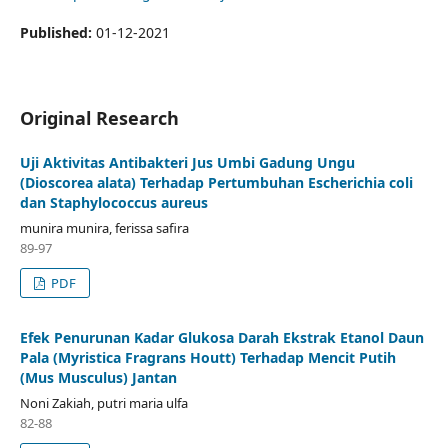
Published:
01-12-2021
Original Research
Uji Aktivitas Antibakteri Jus Umbi Gadung Ungu
(Dioscorea alata) Terhadap Pertumbuhan Escherichia coli
dan Staphylococcus aureus
munira munira, ferissa safira
89-97
PDF
Efek Penurunan Kadar Glukosa Darah Ekstrak Etanol Daun
Pala (Myristica Fragrans Houtt) Terhadap Mencit Putih
(Mus Musculus) Jantan
Noni Zakiah, putri maria ulfa
82-88